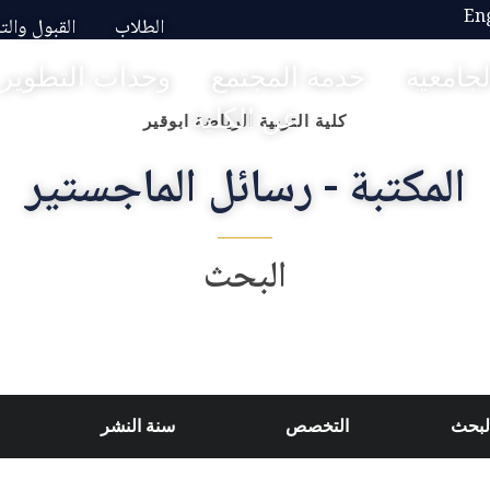
En
الطلاب
القبول وال
لجامعية
خدمة المجتمع
وحدات التطوير
عن الكلية
كلية التربية الرياضة ابوقير
المكتبة - رسائل الماجستير
البحث
لبحث
التخصص
سنة النشر