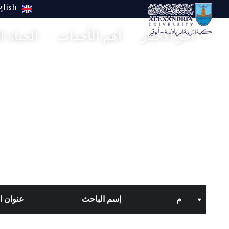
glish
آخر الاخبار
أهم الأحداث
الحياة ا
كلية علوم الرياضة- ابوقير
م
إسم الباحث
عنوان ا