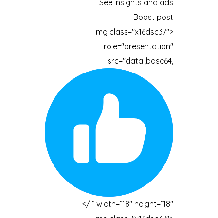
See insights and ads
Boost post
<img class="x16dsc37"
role="presentation"
src="data:;base64,
” width=”18″ height=”18″ />