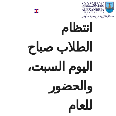
كلية علوم الرياضة- ابوقير
انتظام
الطلاب صباح
اليوم السبت،
والحضور
للعام