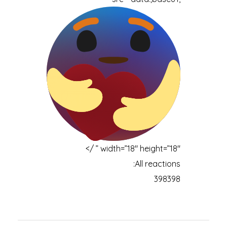
” width=”18″ height=”18″ />
All reactions:
398
398