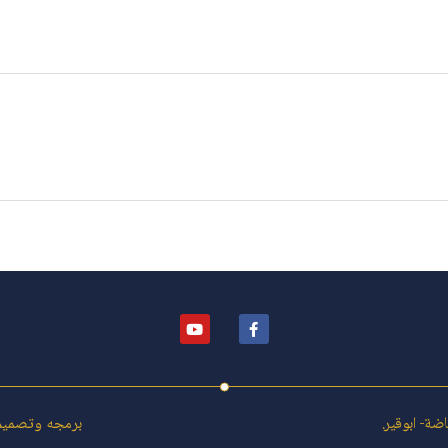
برمجه وتصميم ف