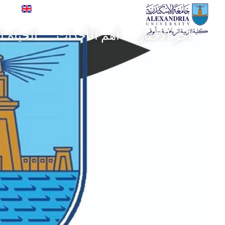
glish
آخر الاخبار
أهم الأحداث
الحياة ا
كلية علوم الرياضة- ابوقير