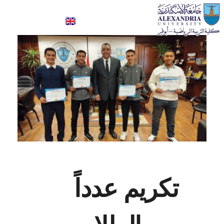
كلية علوم الرياضة- ابوقير
تكريم عدداً