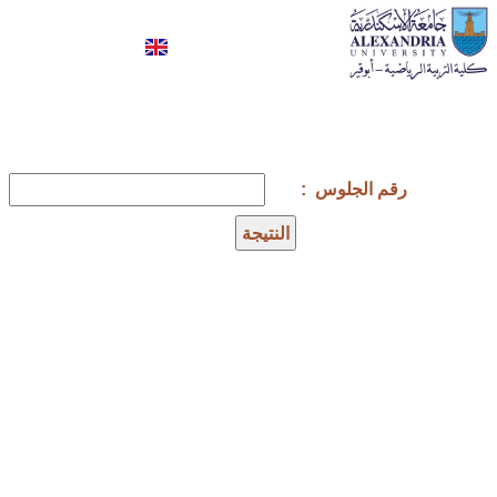
كلية علوم الرياضة- ابوقير