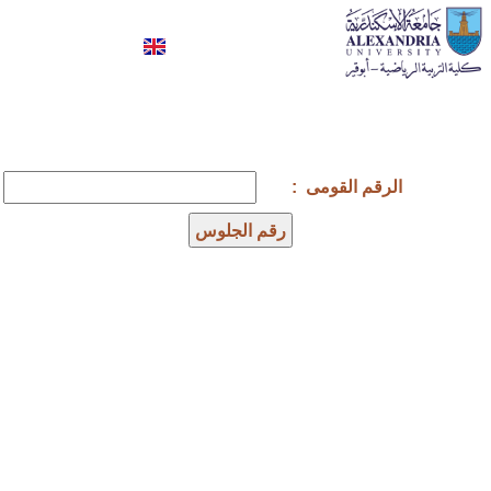
كلية علوم الرياضة- ابوقير