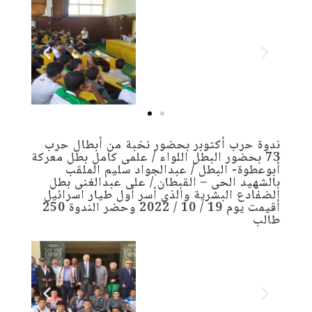
ندوة حرب أكتوبر بحضور نخبة من أبطال حرب
73 بحضور البطل اللواء / علمى كامل بطل معركة
أبوعطوة- البطل / عبدالجواد سليم الملقب
بالشهيد الحى – القبطان / على عبدالغنى بطل
الضفادع البشرية والذى أسر أول طيار اسرائيل
أقيمت يوم 19 / 10 / 2022 وحضر الندوة 250
طالب