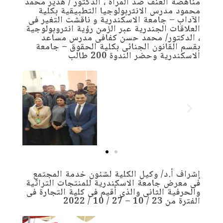
مناهضة العنف ضد المرأة ، الدكتور / هدير محمد
محمود مدرس الانثربولوجيا التطبيقية بكلية
الآداب – جامعة الاسكندرية و ناقشت التغير فى
العلاقات الجندرية عبر الزمن رؤية انثروبولوجية
، الدكتور/ محمد حسن كفافى مدرس مساعد
بقسم القانون الجنائى بكلية الحقوق – جامعة
الاسكندرية وحضر الندوة 200 طالب
إشراف أ.د/ وكيل الكلية لشئون خدمة المجتمع
فى معرض جامعة الاسكندرية للمنتجات التراثية
والحرفية الثانى والذى أقيم فى كلية التجارة فى
الفترة من 23 / 10 – 27 / 10 / 2022