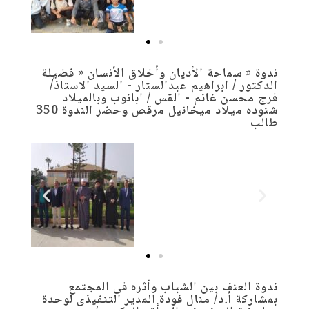
ندوة « سماحة الأديان وأخلاق الأنسان « فضيلة
الدكتور / ابراهيم عبدالستار - السيد الاستاذ/
فرج محسن غانم - القس / ابانوب وبالميلاد
شنوده ميلاد ميخائيل مرقص وحضر الندوة 350
طالب
ندوة العنف بين الشباب وأثره فى المجتمع
بمشاركة أ.د/ منال فودة المدير التنفيذى لوحدة