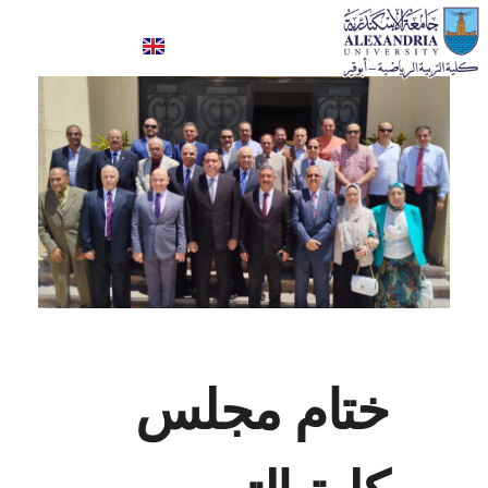
كلية علوم الرياضة- ابوقير
ختام مجلس