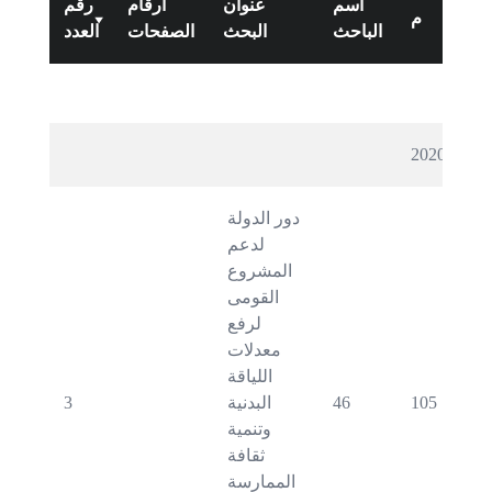
اسم
عنوان
ارقام
رقم
م
الباحث
البحث
الصفحات
العدد
2020
دور الدولة 
لدعم 
المشروع 
القومى 
لرفع 
معدلات 
اللياقة 
3
البدنية 
46
105
وتنمية 
ثقافة 
الممارسة 