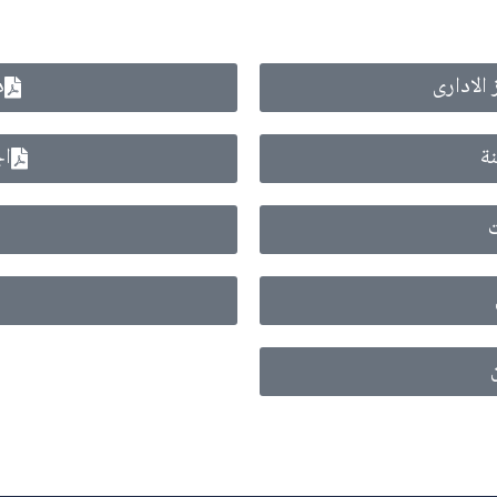
 الادارى
د
نة
اج
ت